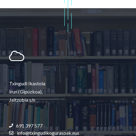
Txingudi Ikastola
Irun (Gipuzkoa),
Jaitzubia s/n
691 397 577
info@txingudikogurasoak.eus