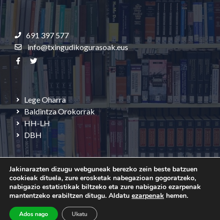
691 397 577
info@txingudikogurasoak.eus
Lege Oharra
Baldintza Orokorrak
HH-LH
DBH
Jakinarazten dizugu webguneak berezko zein beste batzuen
cookieak dituela, zure erosketak nabegazioan gogoratzeko,
nabigazio estatistikak biltzeko eta zure nabigazio ezarpenak
mantentzeko erabiltzen ditugu. Aldatu
ezarpenak
hemen.
© 2026 Txingudi Ikastolako Guraso Elkartea
Ados nago
Ukatu