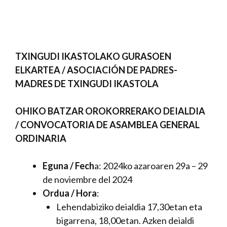
TXINGUDI IKASTOLAKO GURASOEN
ELKARTEA / ASOCIACIÓN DE PADRES-
MADRES DE TXINGUDI IKASTOLA
OHIKO BATZAR OROKORRERAKO DEIALDIA
/ CONVOCATORIA DE ASAMBLEA GENERAL
ORDINARIA
Eguna / Fech
a: 2024ko azaroaren 29a – 29
de noviembre del 2024
Ordua / Hora
:
Lehendabiziko deialdia 17,30etan eta
bigarrena, 18,00etan. Azken deialdi