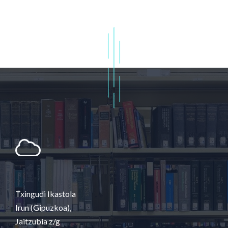
Txingudi Ikastola
Irun (Gipuzkoa),
Jaitzubia z/g