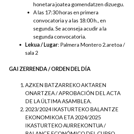
honetara joatea gomendatzen dizuegu.
A las 17:30 horas en primera
convocatoria y a las 18:00 h., en
segunda. Se aconseja acudir a la
segunda convocatoria.
Lekua / Lugar
: Palmera Montero 2.aretoa /
sala 2
GAI ZERRENDA / ORDEN DEL DÍA
AZKEN BATZARREKO AKTAREN
ONARTZEA / APROBACIÓN DEL ACTA
DE LA ÚLTIMA ASAMBLEA.
2023/2024 IKASTURTEKO BALANTZE
EKONOMIKOA ETA 2024/2025
IKASTURTEKO AURREKONTUA /
BALANCE ECONÓMICO DEL CURSO