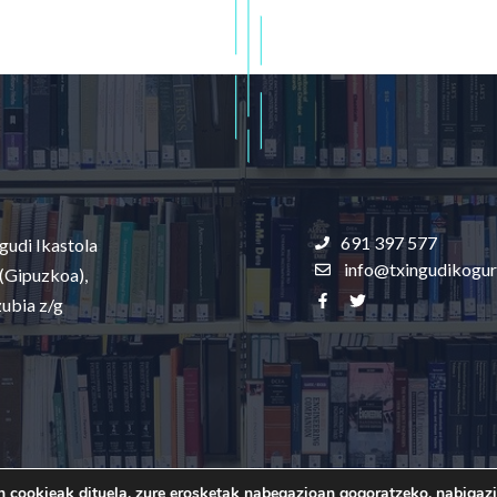
691 397 577
gudi Ikastola
info@txingudikogur
 (Gipuzkoa),
zubia z/g
© 2026 Txingudi Ikastolako Guraso Elkartea
 cookieak dituela, zure erosketak nabegazioan gogoratzeko, nabigazi