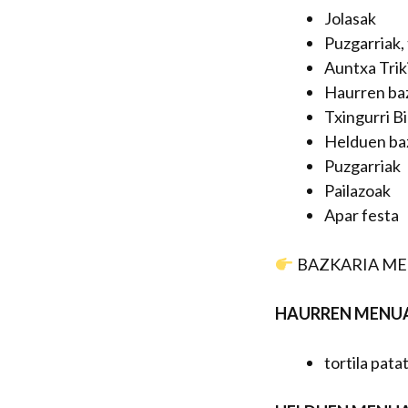
Jolasak
Puzgarriak,
Auntxa Trik
Haurren ba
Txingurri Bi
Helduen ba
Puzgarriak
Pailazoak
Apar festa
BAZKARIA M
HAURREN MENUA
tortila pata