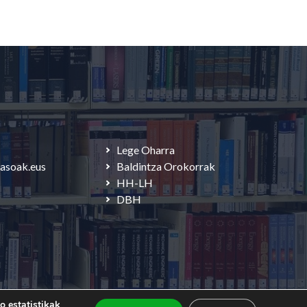
Lege Oharra
asoak.eus
Baldintza Orokorrak
HH-LH
DBH
o estatistikak