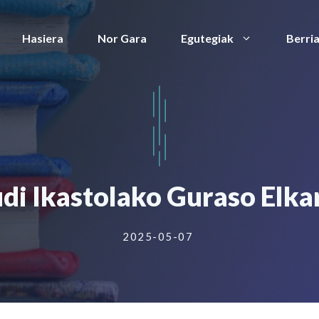
Hasiera
Nor Gara
Egutegiak
Berri
i Ikastolako Guraso Elkar
2025-05-07