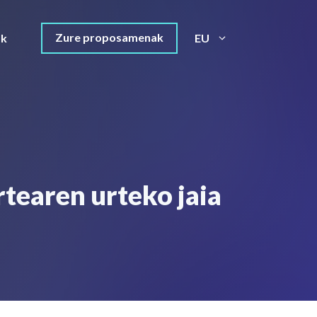
Zure proposamenak
ak
EU
tearen urteko jaia