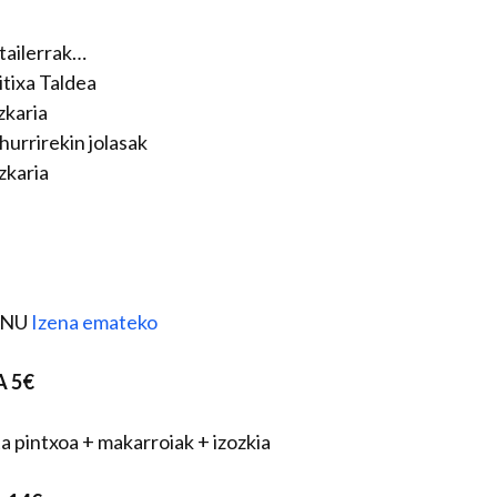
 tailerrak…
itixa Taldea
zkaria
hurrirekin jolasak
zkaria
ENU
Izena emateko
 5€
ta pintxoa + makarroiak + izozkia