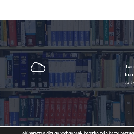
Txin
Irun
Jait
Jakinarazten dizugu webguneak berezko zein beste batzuen