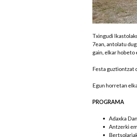
Txingudi Ikastolak
7ean, antolatu dug
gain, elkar hobeto 
Festa guztiontzat 
Egun horretan elka
PROGRAMA
Adaxka Dan
Antzerki em
Bertsolaria