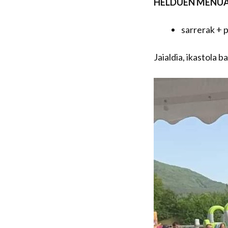
HELDUEN MENUA
sarrerak + p
Jaialdia, ikastola 