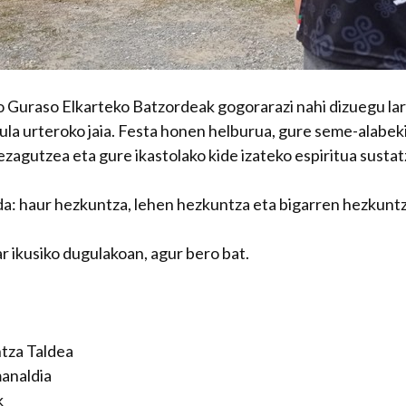
o Guraso Elkarteko Batzordeak gogorarazi nahi dizuegu la
ula urteroko jaia. Festa honen helburua, gure seme-alabe
ezagutzea eta gure ikastolako kide izateko espiritua sustat
da: haur hezkuntza, lehen hezkuntza eta bigarren hezkuntz
r ikusiko dugulakoan, agur bero bat.
tza Taldea
analdia
k