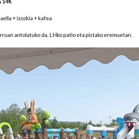
 14€
aella + izozkia + kafea
barruan antolatuko da, LHko patio eta pistako eremuetan.