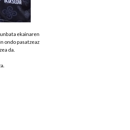
runbata ekainaren
kin ondo pasatzeaz
zea da.
a.