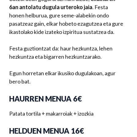
6an antolatu dugula urteroko jaia
. Festa
honen helburua, gure seme-alabekin ondo
pasatzeaz gain, elkar hobeto ezagutzea eta gure
ikastolako kide izateko izpiritua sustatzea da.
Festa guztiontzat da: haur hezkuntza, lehen
hezkuntza eta bigarren hezkuntzarako.
Egun horretan elkar ikusiko dugulakoan, agur
bero bat.
HAURREN MENUA 6€
Patata tortila + makarroiak + izozkia
HELDUEN MENUA 16€