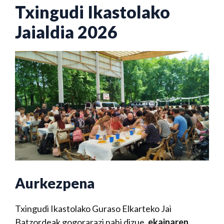
Txingudi Ikastolako
Jaialdia 2026
Aurkezpena
Txingudi Ikastolako Guraso Elkarteko Jai
Batzordeak gogorarazi nahi dizue,
ekainaren