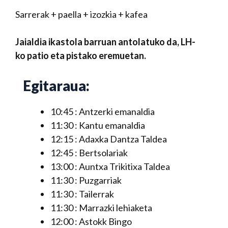
Sarrerak + paella + izozkia + kafea
Jaialdia ikastola barruan antolatuko da, LH-
ko patio eta pistako eremuetan.
Egitaraua:
10:45 : Antzerki emanaldia
11:30 : Kantu emanaldia
12:15 : Adaxka Dantza Taldea
12:45 : Bertsolariak
13:00 : Auntxa Trikitixa Taldea
11:30 : Puzgarriak
11:30 : Tailerrak
11:30 : Marrazki lehiaketa
12:00 : Astokk Bingo