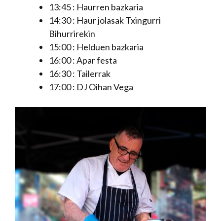
13:45 : Haurren bazkaria
14:30 : Haur jolasak Txingurri
Bihurrirekin
15:00 : Helduen bazkaria
16:00 : Apar festa
16:30 : Tailerrak
17:00 : DJ Oihan Vega