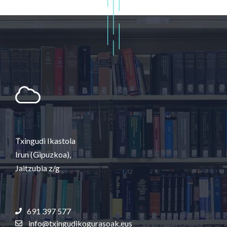
Txingudi Ikastola
Irun (Gipuzkoa),
Jaitzubia z/g
691 397 577
info@txingudikogurasoak.eus