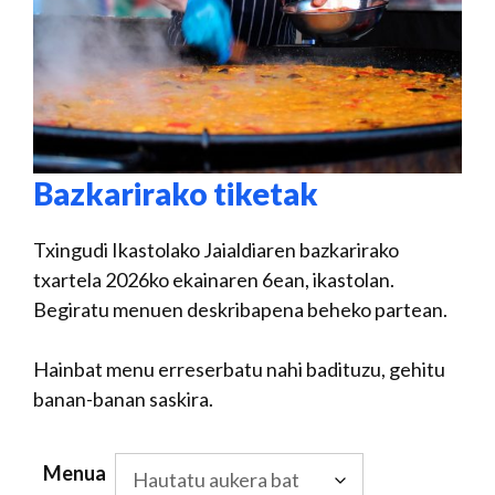
Bazkarirako tiketak
Txingudi Ikastolako Jaialdiaren bazkarirako
txartela 2026ko ekainaren 6ean, ikastolan.
Begiratu menuen deskribapena beheko partean.
Hainbat menu erreserbatu nahi badituzu, gehitu
banan-banan saskira.
Menua