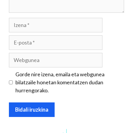
Izena
E-
posta
Webgunea
Gorde nire izena, emaila eta webgunea
bilatzaile honetan komentatzen dudan
hurrengorako.