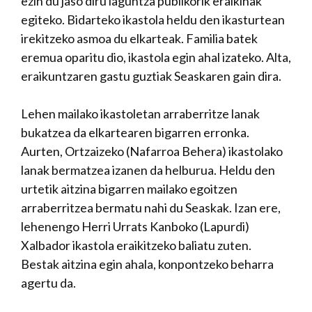
ezin du jaso diru laguntza publikorik eraikinak
egiteko. Bidarteko ikastola heldu den ikasturtean
irekitzeko asmoa du elkarteak. Familia batek
eremua oparitu dio, ikastola egin ahal izateko. Alta,
eraikuntzaren gastu guztiak Seaskaren gain dira.
Lehen mailako ikastoletan arraberritze lanak
bukatzea da elkartearen bigarren erronka.
Aurten, Ortzaizeko (Nafarroa Behera) ikastolako
lanak bermatzea izanen da helburua. Heldu den
urtetik aitzina bigarren mailako egoitzen
arraberritzea bermatu nahi du Seaskak. Izan ere,
lehenengo Herri Urrats Kanboko (Lapurdi)
Xalbador ikastola eraikitzeko baliatu zuten.
Bestak aitzina egin ahala, konpontzeko beharra
agertu da.