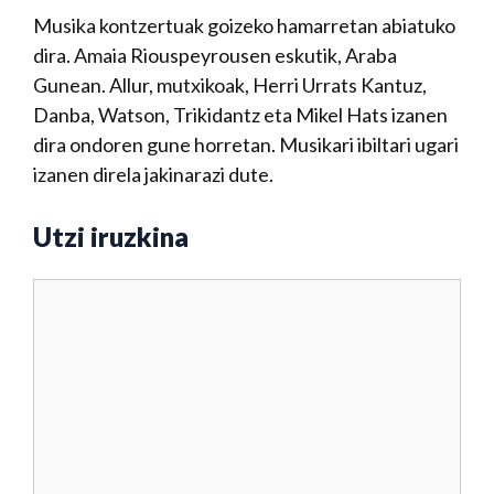
Musika kontzertuak goizeko hamarretan abiatuko
dira. Amaia Riouspeyrousen eskutik, Araba
Gunean. Allur, mutxikoak, Herri Urrats Kantuz,
Danba, Watson, Trikidantz eta Mikel Hats izanen
dira ondoren gune horretan. Musikari ibiltari ugari
izanen direla jakinarazi dute.
Utzi iruzkina
Iruzkina