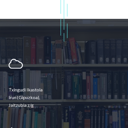
Txingudi Ikastola
Irun (Gipuzkoa),
Jaitzubia z/g