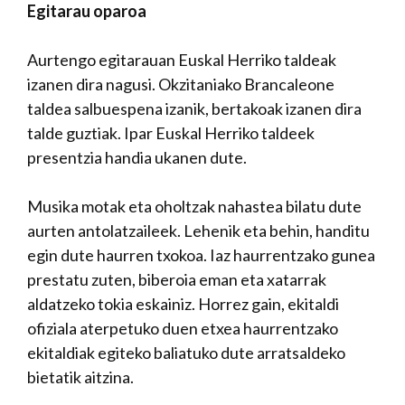
Egitarau oparoa
Aurtengo egitarauan Euskal Herriko taldeak
izanen dira nagusi. Okzitaniako Brancaleone
taldea salbuespena izanik, bertakoak izanen dira
talde guztiak. Ipar Euskal Herriko taldeek
presentzia handia ukanen dute.
Musika motak eta oholtzak nahastea bilatu dute
aurten antolatzaileek. Lehenik eta behin, handitu
egin dute haurren txokoa. Iaz haurrentzako gunea
prestatu zuten, biberoia eman eta xatarrak
aldatzeko tokia eskainiz. Horrez gain, ekitaldi
ofiziala aterpetuko duen etxea haurrentzako
ekitaldiak egiteko baliatuko dute arratsaldeko
bietatik aitzina.