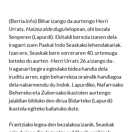
(Berria.info) Bihar izango da aurtengo Herri
Urrats,
Haizea alde dugu
lelopean, ohi bezala
Senperen (Lapurdi). Ekitaldi berezia izanen dela
iragarri zuen Paxkal Indo Seaskako lehendakariak.
Izan ere, Seaskak bere sorreraren 40. urtemuga
beteko du aurten -Herri Urrats 26.a izango da-.
Iraganari begira egindako bidea handia dela
iruditu arren, egin beharrekoa oraindik handiagoa
dela nabarmendu du Indok. Lapurdiko, Nafarroako
Behereko eta Zuberoako ikastolen aurtengo
jaialdian bilduko den dirua Bidarteko (Lapurdi)
ikastola egiteko baliatuko dute.
Frantziako legea den bezalakoa izanik, Seaskak