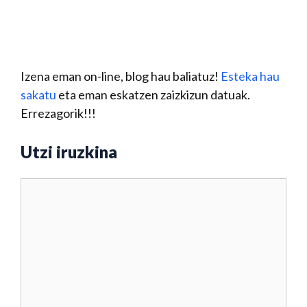
Izena eman on-line, blog hau baliatuz!
Esteka hau
sakatu
eta eman eskatzen zaizkizun datuak.
Errezagorik!!!
Utzi iruzkina
Iruzkina