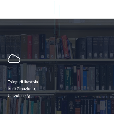
Txingudi Ikastola
Irun (Gipuzkoa),
Jaitzubia z/g