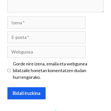
Izena
E-
posta
Webgunea
Gorde nire izena, emaila eta webgunea
bilatzaile honetan komentatzen dudan
hurrengorako.