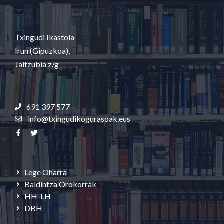
Txingudi Ikastola
Irun (Gipuzkoa),
Jaitzubia z/g
691 397 577
info@txingudikogurasoak.eus
Lege Oharra
Baldintza Orokorrak
HH-LH
DBH