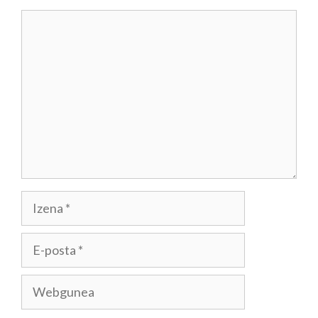
Iruzkina
Izena
E-
posta
Webgunea