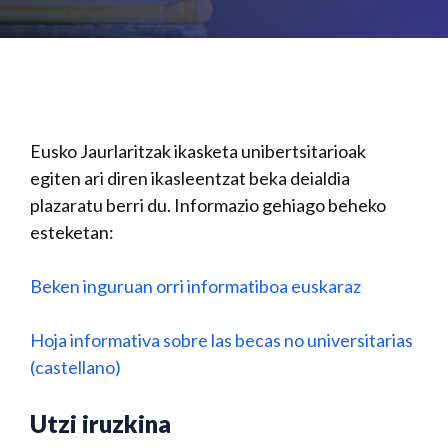
Eusko Jaurlaritzak ikasketa unibertsitarioak
egiten ari diren ikasleentzat beka deialdia
plazaratu berri du. Informazio gehiago beheko
esteketan:
Beken inguruan orri informatiboa euskaraz
Hoja informativa sobre las becas no universitarias
(castellano)
Utzi iruzkina