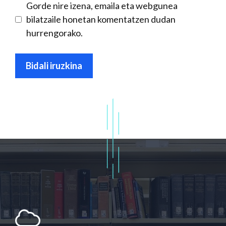
Gorde nire izena, emaila eta webgunea
bilatzaile honetan komentatzen dudan
hurrengorako.