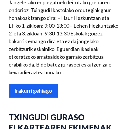
Jangeletako enplegatuek deitutako grebaren
ondorioz, Txingudi Ikastolako ordutegiak gaur
honakoak izango dira: – Haur Hezkuntzan eta
LHko 1. zikloan: 9:00-13:00 – Lehen Hezkuntzako
2. eta 3. zikloan: 9:30-13:30 Eskolak goizez
bakarrik emango dira eta ez da jangelako
zerbitzurik eskainiko. Eguerdian ikasleak
etxeratzeko arratsaldeko garraio zerbitzua
erabiliko da. Bide batez gurasoei eskatzen zaie
kexa adieraztea honako …
Irakurri gehiago
TXINGUDI GURASO
ELKARTEAREN EKIMENAK