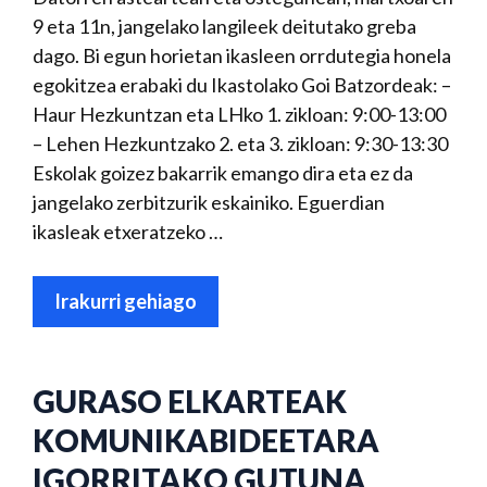
9 eta 11n, jangelako langileek deitutako greba
dago. Bi egun horietan ikasleen orrdutegia honela
egokitzea erabaki du Ikastolako Goi Batzordeak: –
Haur Hezkuntzan eta LHko 1. zikloan: 9:00-13:00
– Lehen Hezkuntzako 2. eta 3. zikloan: 9:30-13:30
Eskolak goizez bakarrik emango dira eta ez da
jangelako zerbitzurik eskainiko. Eguerdian
ikasleak etxeratzeko …
Irakurri gehiago
GURASO ELKARTEAK
KOMUNIKABIDEETARA
IGORRITAKO GUTUNA