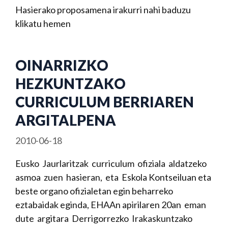
Hasierako proposamena irakurri nahi baduzu
klikatu hemen
OINARRIZKO
HEZKUNTZAKO
CURRICULUM BERRIAREN
ARGITALPENA
2010-06-18
Eusko Jaurlaritzak curriculum ofiziala aldatzeko
asmoa zuen hasieran, eta Eskola Kontseiluan eta
beste organo ofizialetan egin beharreko
eztabaidak eginda, EHAAn apirilaren 20an eman
dute argitara Derrigorrezko Irakaskuntzako