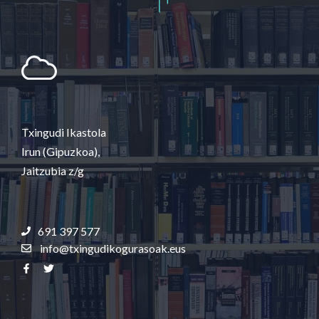
Txingudi Ikastola
Irun (Gipuzkoa),
Jaitzubia z/g
691 397 577
info@txingudikogurasoak.eus