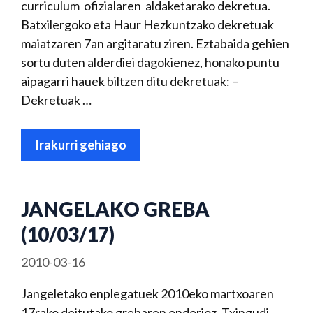
curriculum ofizialaren aldaketarako dekretua.
Batxilergoko eta Haur Hezkuntzako dekretuak
maiatzaren 7an argitaratu ziren. Eztabaida gehien
sortu duten alderdiei dagokienez, honako puntu
aipagarri hauek biltzen ditu dekretuak: –
Dekretuak …
Irakurri gehiago
JANGELAKO GREBA
(10/03/17)
2010-03-16
Jangeletako enplegatuek 2010eko martxoaren
17rako deitutako grebaren ondorioz, Txingudi