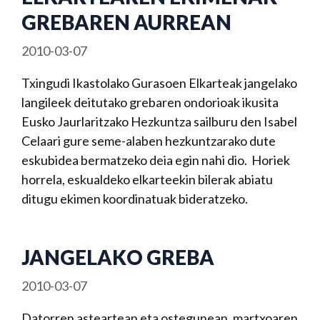
GREBAREN AURREAN
2010-03-07
Txingudi Ikastolako Gurasoen Elkarteak jangelako
langileek deitutako grebaren ondorioak ikusita
Eusko Jaurlaritzako Hezkuntza sailburu den Isabel
Celaari gure seme-alaben hezkuntzarako dute
eskubidea bermatzeko deia egin nahi dio. Horiek
horrela, eskualdeko elkarteekin bilerak abiatu
ditugu ekimen koordinatuak bideratzeko.
JANGELAKO GREBA
2010-03-07
Datorren asteartean eta ostegunean, martxoaren