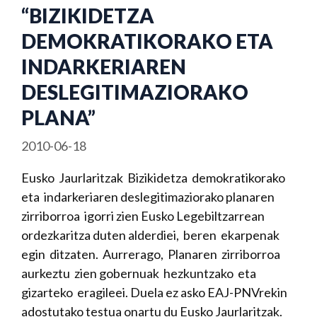
“BIZIKIDETZA
DEMOKRATIKORAKO ETA
INDARKERIAREN
DESLEGITIMAZIORAKO
PLANA”
2010-06-18
Eusko Jaurlaritzak Bizikidetza demokratikorako
eta indarkeriaren deslegitimaziorako planaren
zirriborroa igorri zien Eusko Legebiltzarrean
ordezkaritza duten alderdiei, beren ekarpenak
egin ditzaten. Aurrerago, Planaren zirriborroa
aurkeztu zien gobernuak hezkuntzako eta
gizarteko eragileei. Duela ez asko EAJ-PNVrekin
adostutako testua onartu du Eusko Jaurlaritzak.