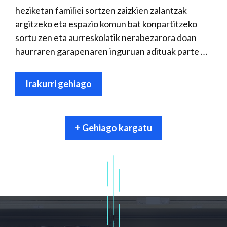
heziketan familiei sortzen zaizkien zalantzak
argitzeko eta espazio komun bat konpartitzeko
sortu zen eta aurreskolatik nerabezarora doan
haurraren garapenaren inguruan adituak parte …
Irakurri gehiago
+ Gehiago kargatu