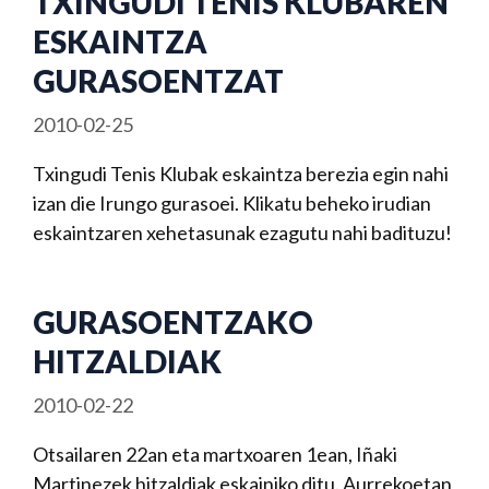
TXINGUDI TENIS KLUBAREN
ESKAINTZA
GURASOENTZAT
2010-02-25
Txingudi Tenis Klubak eskaintza berezia egin nahi
izan die Irungo gurasoei. Klikatu beheko irudian
eskaintzaren xehetasunak ezagutu nahi badituzu!
GURASOENTZAKO
HITZALDIAK
2010-02-22
Otsailaren 22an eta martxoaren 1ean, Iñaki
Martinezek hitzaldiak eskainiko ditu. Aurrekoetan