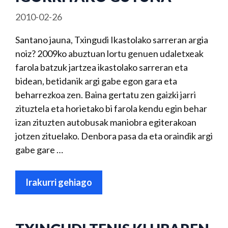
2010-02-26
Santano jauna, Txingudi Ikastolako sarreran argia
noiz? 2009ko abuztuan lortu genuen udaletxeak
farola batzuk jartzea ikastolako sarreran eta
bidean, betidanik argi gabe egon gara eta
beharrezkoa zen. Baina gertatu zen gaizki jarri
zituztela eta horietako bi farola kendu egin behar
izan zituzten autobusak maniobra egiterakoan
jotzen zituelako. Denbora pasa da eta oraindik argi
gabe gare …
Irakurri gehiago