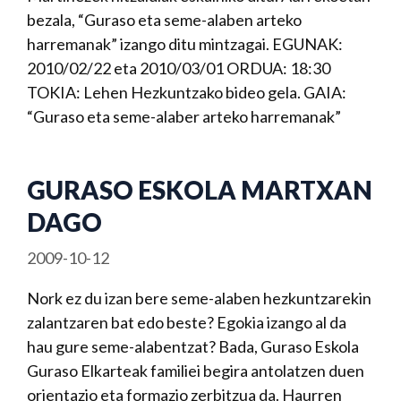
bezala, “Guraso eta seme-alaben arteko
harremanak” izango ditu mintzagai. EGUNAK:
2010/02/22 eta 2010/03/01 ORDUA: 18:30
TOKIA: Lehen Hezkuntzako bideo gela. GAIA:
“Guraso eta seme-alaber arteko harremanak”
GURASO ESKOLA MARTXAN
DAGO
2009-10-12
Nork ez du izan bere seme-alaben hezkuntzarekin
zalantzaren bat edo beste? Egokia izango al da
hau gure seme-alabentzat? Bada, Guraso Eskola
Guraso Elkarteak familiei begira antolatzen duen
orientazio eta formazio zerbitzua da. Haurren