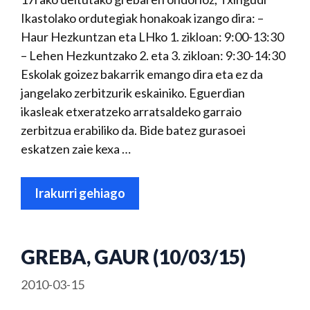
Ikastolako ordutegiak honakoak izango dira: –
Haur Hezkuntzan eta LHko 1. zikloan: 9:00-13:30
– Lehen Hezkuntzako 2. eta 3. zikloan: 9:30-14:30
Eskolak goizez bakarrik emango dira eta ez da
jangelako zerbitzurik eskainiko. Eguerdian
ikasleak etxeratzeko arratsaldeko garraio
zerbitzua erabiliko da. Bide batez gurasoei
eskatzen zaie kexa …
Irakurri gehiago
GREBA, GAUR (10/03/15)
2010-03-15