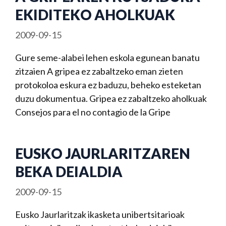
EKIDITEKO AHOLKUAK
2009-09-15
Gure seme-alabei lehen eskola egunean banatu
zitzaien A gripea ez zabaltzeko eman zieten
protokoloa eskura ez baduzu, beheko esteketan
duzu dokumentua. Gripea ez zabaltzeko aholkuak
Consejos para el no contagio de la Gripe
EUSKO JAURLARITZAREN
BEKA DEIALDIA
2009-09-15
Eusko Jaurlaritzak ikasketa unibertsitarioak