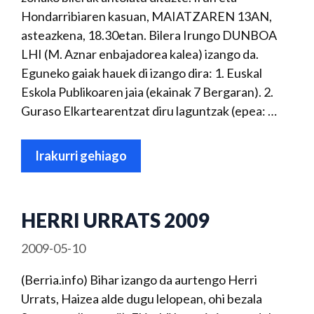
Hondarribiaren kasuan, MAIATZAREN 13AN,
asteazkena, 18.30etan. Bilera Irungo DUNBOA
LHI (M. Aznar enbajadorea kalea) izango da.
Eguneko gaiak hauek di izango dira: 1. Euskal
Eskola Publikoaren jaia (ekainak 7 Bergaran). 2.
Guraso Elkartearentzat diru laguntzak (epea: …
Irakurri gehiago
HERRI URRATS 2009
2009-05-10
(Berria.info) Bihar izango da aurtengo Herri
Urrats, Haizea alde dugu lelopean, ohi bezala