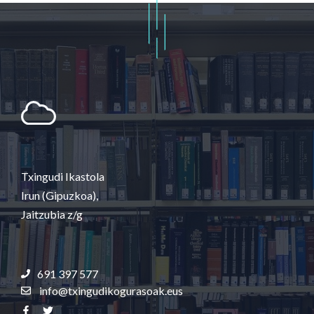
Txingudi Ikastola
Irun (Gipuzkoa),
Jaitzubia z/g
691 397 577
info@txingudikogurasoak.eus