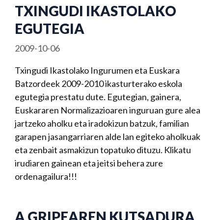
TXINGUDI IKASTOLAKO
EGUTEGIA
2009-10-06
Txingudi Ikastolako Ingurumen eta Euskara
Batzordeek 2009-2010 ikasturterako eskola
egutegia prestatu dute. Egutegian, gainera,
Euskararen Normalizazioaren inguruan gure alea
jartzeko aholku eta iradokizun batzuk, familian
garapen jasangarriaren alde lan egiteko aholkuak
eta zenbait asmakizun topatuko dituzu. Klikatu
irudiaren gainean eta jeitsi behera zure
ordenagailura!!!
A GRIPEAREN KUTSADURA