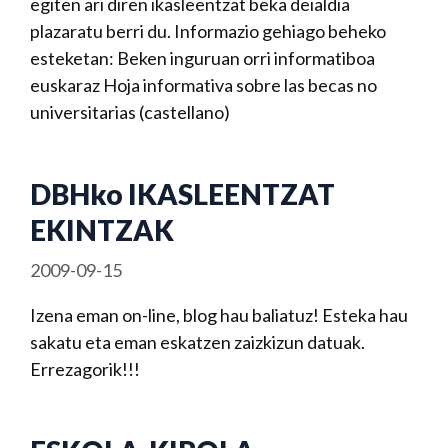
egiten ari diren ikasleentzat beka deialdia
plazaratu berri du. Informazio gehiago beheko
esteketan: Beken inguruan orri informatiboa
euskaraz Hoja informativa sobre las becas no
universitarias (castellano)
DBHko IKASLEENTZAT
EKINTZAK
2009-09-15
Izena eman on-line, blog hau baliatuz! Esteka hau
sakatu eta eman eskatzen zaizkizun datuak.
Errezagorik!!!