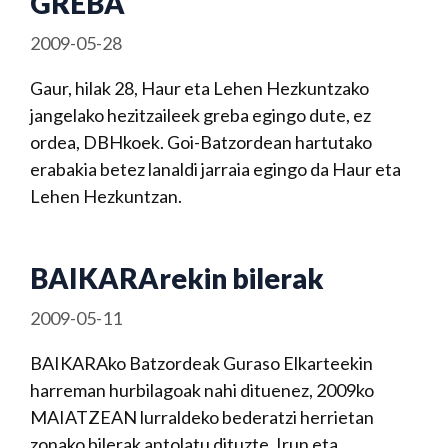
GREBA
2009-05-28
Gaur, hilak 28, Haur eta Lehen Hezkuntzako
jangelako hezitzaileek greba egingo dute, ez
ordea, DBHkoek. Goi-Batzordean hartutako
erabakia betez lanaldi jarraia egingo da Haur eta
Lehen Hezkuntzan.
BAIKARArekin bilerak
2009-05-11
BAIKARAko Batzordeak Guraso Elkarteekin
harreman hurbilagoak nahi dituenez, 2009ko
MAIATZEAN lurraldeko bederatzi herrietan
zonako bilerak antolatu dituzte. Irun eta