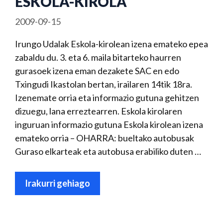
ESKOLA-KIROLA
2009-09-15
Irungo Udalak Eskola-kirolean izena emateko epea
zabaldu du. 3. eta 6. maila bitarteko haurren
gurasoek izena eman dezakete SAC en edo
Txingudi Ikastolan bertan, irailaren 14tik 18ra.
Izenemate orria eta informazio gutuna gehitzen
dizuegu, lana erreztearren. Eskola kirolaren
inguruan informazio gutuna Eskola kirolean izena
emateko orria – OHARRA: bueltako autobusak
Guraso elkarteak eta autobusa erabiliko duten …
Irakurri gehiago