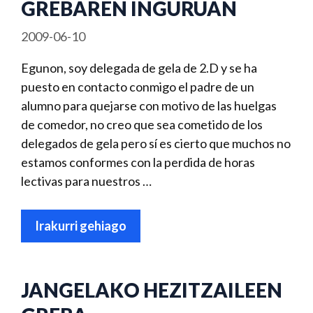
GREBAREN INGURUAN
2009-06-10
Egunon, soy delegada de gela de 2.D y se ha
puesto en contacto conmigo el padre de un
alumno para quejarse con motivo de las huelgas
de comedor, no creo que sea cometido de los
delegados de gela pero sí es cierto que muchos no
estamos conformes con la perdida de horas
lectivas para nuestros …
Irakurri gehiago
JANGELAKO HEZITZAILEEN